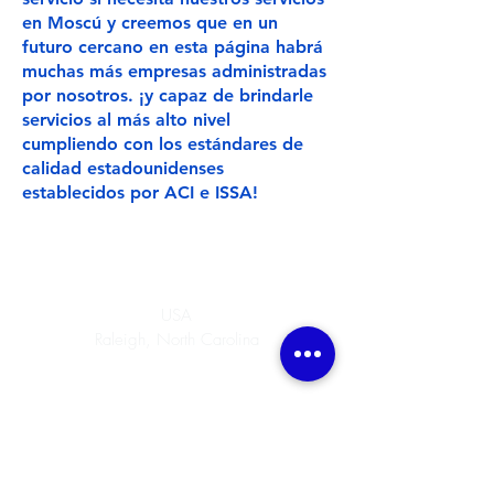
en Moscú y creemos que en un
futuro cercano en esta página habrá
muchas más empresas administradas
por nosotros. ¡y capaz de brindarle
servicios al más alto nivel
cumpliendo con los estándares de
calidad estadounidenses
establecidos por ACI e ISSA!
SUPERuborka
Compañía de limpieza
USA
Raleigh, North Carolina
Tel:
(301) 256-6691
Washington
Tel: Raleigh
(919) 839-3785
superuborkaworld@gmail.com